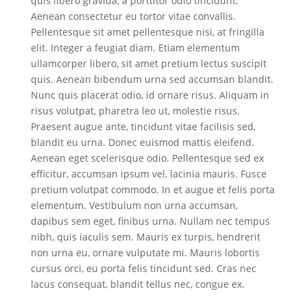
quis libero gravida, a porttitor odio tincidunt.
Aenean consectetur eu tortor vitae convallis.
Pellentesque sit amet pellentesque nisi, at fringilla
elit. Integer a feugiat diam. Etiam elementum
ullamcorper libero, sit amet pretium lectus suscipit
quis. Aenean bibendum urna sed accumsan blandit.
Nunc quis placerat odio, id ornare risus. Aliquam in
risus volutpat, pharetra leo ut, molestie risus.
Praesent augue ante, tincidunt vitae facilisis sed,
blandit eu urna. Donec euismod mattis eleifend.
Aenean eget scelerisque odio. Pellentesque sed ex
efficitur, accumsan ipsum vel, lacinia mauris. Fusce
pretium volutpat commodo. In et augue et felis porta
elementum. Vestibulum non urna accumsan,
dapibus sem eget, finibus urna. Nullam nec tempus
nibh, quis iaculis sem. Mauris ex turpis, hendrerit
non urna eu, ornare vulputate mi. Mauris lobortis
cursus orci, eu porta felis tincidunt sed. Cras nec
lacus consequat, blandit tellus nec, congue ex.