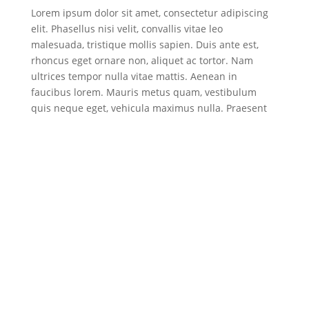
Lorem ipsum dolor sit amet, consectetur adipiscing
elit. Phasellus nisi velit, convallis vitae leo
malesuada, tristique mollis sapien. Duis ante est,
rhoncus eget ornare non, aliquet ac tortor. Nam
ultrices tempor nulla vitae mattis. Aenean in
faucibus lorem. Mauris metus quam, vestibulum
quis neque eget, vehicula maximus nulla. Praesent
posuere, dolor in rutrum semper, magna justo
cursus sapien, quis tristique mi libero in ligula.
Aliquam a sapien volutpat, accumsan mi quis,
pharetra mauris. Sed vulputate, libero sit amet
condimentum efficitur, lacus mauris commodo ante,
nec tempor ex est et magna. Praesent sagittis, metus
vel porta scelerisque, orci purus rutrum tellus, vel
aliquam lectus nisl eu dolor. Duis turpis sem,
pellentesque at facilisis eu, commodo quis massa.
Vivamus non pulvinar leo. Ut in sem et mi
ullamcorper aliquet ut consectetur lorem.
Vestibulum ante ipsum primis in faucibus orci luctus