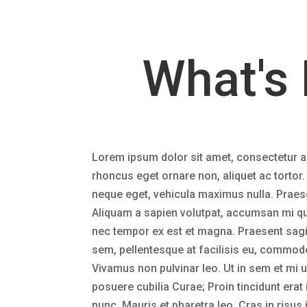
What's 
Lorem ipsum dolor sit amet, consectetur adip
rhoncus eget ornare non, aliquet ac tortor
neque eget, vehicula maximus nulla. Praesen
Aliquam a sapien volutpat, accumsan mi qu
nec tempor ex est et magna. Praesent sagitt
sem, pellentesque at facilisis eu, commo
Vivamus non pulvinar leo. Ut in sem et mi u
posuere cubilia Curae; Proin tincidunt erat
nunc. Mauris et pharetra leo. Cras in risus 