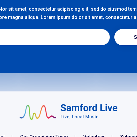
or sit amet, consectetur adipiscing elit, sed do eiusmod temp
lore magna aliqua. Lorem ipsum dolor sit amet, consectetur adi
S
ut
Our Organising Team
Volunteer
Subscr