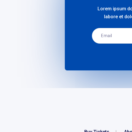
Lorem ipsum dol
labore et do
Buy Tickets
Abo