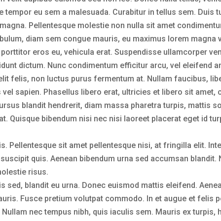
tempor eu sem a malesuada. Curabitur in tellus sem. Duis turpi
 magna. Pellentesque molestie non nulla sit amet condiment
stibulum, diam sem congue mauris, eu maximus lorem magna vit
porttitor eros eu, vehicula erat. Suspendisse ullamcorper vene
cidunt dictum. Nunc condimentum efficitur arcu, vel eleifend an
elit felis, non luctus purus fermentum at. Nullam faucibus, 
vel sapien. Phasellus libero erat, ultricies et libero sit amet
cursus blandit hendrerit, diam massa pharetra turpis, mattis 
s at. Quisque bibendum nisi nec nisi laoreet placerat eget id tu
. Pellentesque sit amet pellentesque nisi, at fringilla elit. 
s suscipit quis. Aenean bibendum urna sed accumsan blandit. N
molestie risus.
isis sed, blandit eu urna. Donec euismod mattis eleifend. Aen
mauris. Fusce pretium volutpat commodo. In et augue et felis
Nullam nec tempus nibh, quis iaculis sem. Mauris ex turpis, h