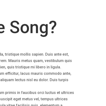
te Song?
a, tristique mollis sapien. Duis ante est,
 lorem. Mauris metus quam, vestibulum quis
 quis tristique mi libero in ligula.
tum efficitur, lacus mauris commodo ante,
aliquam lectus nisl eu dolor. Duis turpis
m primis in faucibus orci luctus et ultrices
suscipit eget metus vel, tempus ultrices
cula vitae facilisis quis, elementum a