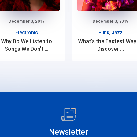
December 3, 2019
December 3, 2019
Electronic
Funk
,
Jazz
Why Do We Listen to
What's the Fastest Way
Songs We Don't ...
Discover ...
Newsletter