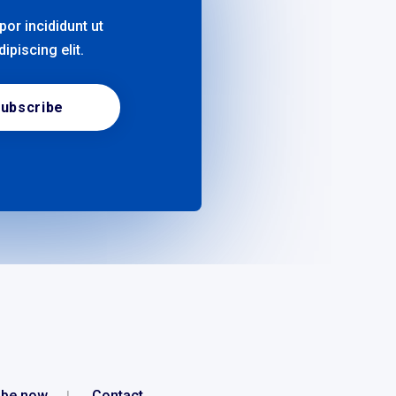
or incididunt ut
piscing elit.
ubscribe
ibe now
Contact