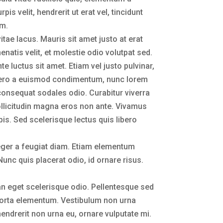
s velit, hendrerit ut erat vel, tincidunt
um.
ae lacus. Mauris sit amet justo at erat
natis velit, et molestie odio volutpat sed.
te luctus sit amet. Etiam vel justo pulvinar,
libero a euismod condimentum, nunc lorem
, consequat sodales odio. Curabitur viverra
sollicitudin magna eros non ante. Vivamus
rpis. Sed scelerisque lectus quis libero
Integer a feugiat diam. Etiam elementum
unc quis placerat odio, id ornare risus.
ean eget scelerisque odio. Pellentesque sed
 porta elementum. Vestibulum non urna
endrerit non urna eu, ornare vulputate mi.