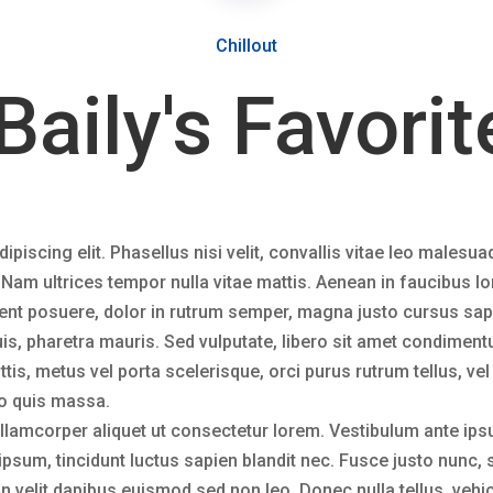
Chillout
Baily's Favori
iscing elit. Phasellus nisi velit, convallis vitae leo malesuad
. Nam ultrices tempor nulla vitae mattis. Aenean in faucibus
t posuere, dolor in rutrum semper, magna justo cursus sapien,
is, pharetra mauris. Sed vulputate, libero sit amet condimen
is, metus vel porta scelerisque, orci purus rutrum tellus, vel 
do quis massa.
llamcorper aliquet ut consectetur lorem. Vestibulum ante ipsu
 ipsum, tincidunt luctus sapien blandit nec. Fusce justo nunc, 
in velit dapibus euismod sed non leo. Donec nulla tellus, vehi